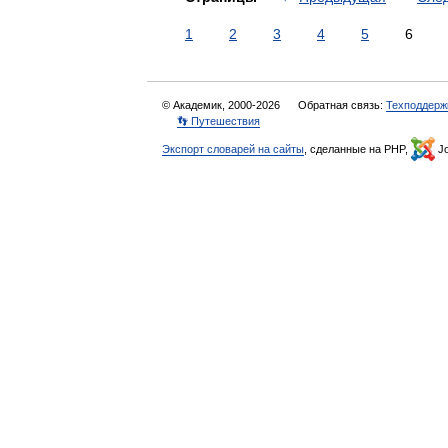
1
2
3
4
5
6
© Академик, 2000-2026
Обратная связь:
Техподдерж
👣 Путешествия
Экспорт словарей на сайты
, сделанные на PHP,
Jo