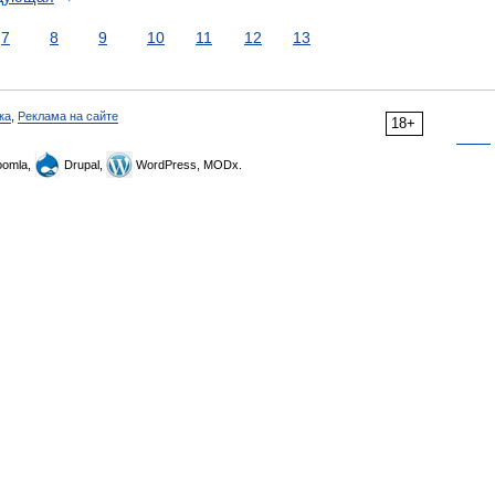
7
8
9
10
11
12
13
ка
,
Реклама на сайте
18+
omla,
Drupal,
WordPress, MODx.