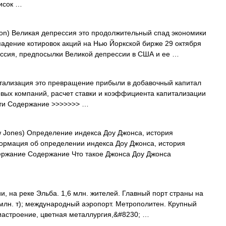
исок …
on) Великая депрессия это продолжительный спад экономики
падение котировок акций на Нью Йоркской бирже 29 октября
ссия, предпосылки Великой депрессии в США и ее …
питализация это превращение прибыли в добавочный капитал
вых компаний, расчет ставки и коэффициента капитализации
сти Содержание >>>>>>> …
Jones) Определение индекса Доу Джонса, история
ормация об определении индекса Доу Джонса, история
ержание Содержание Что такое Джонса Доу Джонса
, на реке Эльба. 1,6 млн. жителей. Главный порт страны на
млн. т); международный аэропорт. Метрополитен. Крупный
иастроение, цветная металлургия,&#8230; …