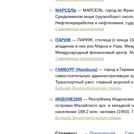
МАРСЕЛЬ
— МАРСЕЛЬ, город во Франци
57
Средиземном море (грузооборот около 
Нефтепереработка и нефтехимия, судо
Современная энциклопедия
ПАРИЖ
— ПАРИЖ, столица (с конца 10 
58
впадении в нее рек Марна и Уаза. Меж
Международный финансовый центр. Ма
Современная энциклопедия
ГАМБУРГ (Hamburg)
— город в Германи
59
самостоятельную административную еди
Транспортный узел: главный морской и 
Большой Энциклопедический словарь
ИНДОНЕЗИЯ
— Республика Индонезия (R
60
островах Малайского арх. и западной ч
население 188,2 млн. человек (1993).
Большой Энциклопедический словарь
Страницы
←
Предыдущая
Сле