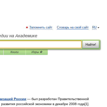
Запомнить сайт
Словарь на свой сайт
RU
едии на Академике
Найти!
Книги
Игры ⚽
низаций России
— был разработан Правительственной
развития российской экономики в декабре 2008 года[1].