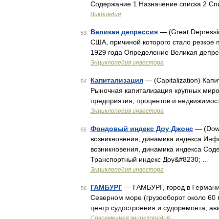
Содержание 1 Назначение списка 2 Сп
Википедия
Великая депрессия
— (Great Depressi
53
США, причиной которого стало резкое 
1929 года Определение Великая депре
Энциклопедия инвестора
Капитализация
— (Сapitalization) Ка
54
Рыночная капитализация крупных миро
предприятия, процентов и недвижимо
Энциклопедия инвестора
Фондовый индекс Доу Джонс
— (Dow 
55
возникновения, динамика индекса Инф
возникновения, динамика индекса Сод
Транспортный индекс Доу&#8230; …
Энциклопедия инвестора
ГАМБУРГ
— ГАМБУРГ, город в Германии
56
Северном море (грузооборот около 60 
центр судостроения и судоремонта; ав
Современная энциклопедия