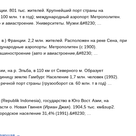
и. 801 тыс. жителей. Крупнейший порт страны на
100 млн. т в год); международный аэропорт. Метрополитен.
 и авиастроение. Университеты. Музеи:&#8230; …
в.) Франции. 2,2 млн. жителей. Расположен на реке Сена, при
дународные аэропорты. Метрополитен (с 1900).
шиностроение (авто и авиастроение,&#8230; …
и, на р. Эльба, в 110 км от Северного м. Образует
ницу землю Гамбург. Население 1,7 млн. человек (1992).
речной порт страны (грузооборот св. 60 млн. т в год) …
epublik Indonesia), государство в Юго Вост. Азии, на
асти о. Новая Гвинея (Ириан Джая). 1904,5 тыс. км&sup2.
 Городское население 31,4% (1991).&#8230; …
дующая
→