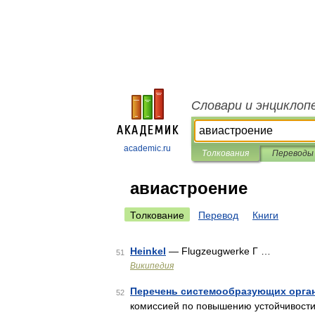
Словари и энциклоп
academic.ru
Толкования
Переводы
авиастроение
Толкование
Перевод
Книги
Heinkel
— Flugzeugwerke Г …
51
Википедия
Перечень системообразующих орга
52
комиссией по повышению устойчивости 